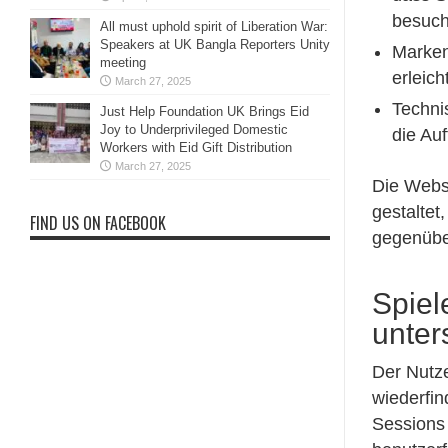
besuch
All must uphold spirit of Liberation War:
Speakers at UK Bangla Reporters Unity
Marken
meeting
erleic
March 27, 2025
Techni
Just Help Foundation UK Brings Eid
Joy to Underprivileged Domestic
die Auf
Workers with Eid Gift Distribution
March 27, 2025
Die Webs
gestaltet
FIND US ON FACEBOOK
gegenübe
Spiel
unter
Der Nutze
wiederfin
Sessions 