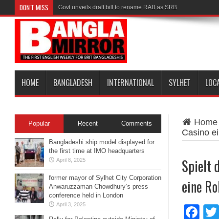
DON'T MISS
Govt unveils draft bill to rename RAB as SRB
HOME
BANGLADESH
INTERNATIONAL
SYLHET
LOC
Home
Popular
Recent
Comments
Casino ei
Bangladeshi ship model displayed for
the first time at IMO headquarters
Spielt 
April 8, 2025
former mayor of Sylhet City Corporation
eine Ro
Anwaruzzaman Chowdhury’s press
conference held in London
April 3, 2025
Fa