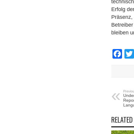
technisch
Erfolg der
Präsenz, 
Betreiber
bleiben 
Fa
Previou
Under
Repor
Langu
RELATED