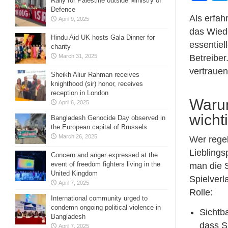
Rally for Palestine outside Ministry of
Defence
Als erfah
April 9, 2025
das Wiede
Hindu Aid UK hosts Gala Dinner for
essentiel
charity
March 31, 2025
Betreiber
vertrauen
Sheikh Aliur Rahman receives
knighthood (sir) honor, receives
reception in London
Warum
April 6, 2025
wicht
Bangladesh Genocide Day observed in
the European capital of Brussels
March 26, 2025
Wer regel
Lieblings
Concern and anger expressed at the
event of freedom fighters living in the
man die S
United Kingdom
Spielverl
April 7, 2025
Rolle:
International community urged to
condemn ongoing political violence in
Sichtb
Bangladesh
dass S
April 7, 2025