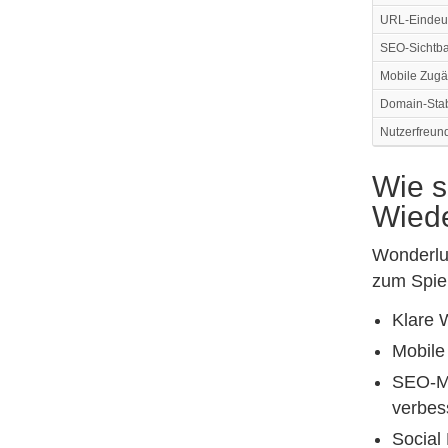
URL-Eindeut
SEO-Sichtba
Mobile Zugä
Domain-Stabi
Nutzerfreund
Wie s
Wiede
Wonderluc
zum Spiel
Klare 
Mobile 
SEO-Ma
verbess
Social